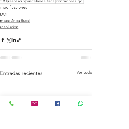
SAT
resoluci´n
miscelanea fiscal
contadores gdl
modificaciones
DOF
miscelánea fiscal
resolución
Ver todo
Entradas recientes