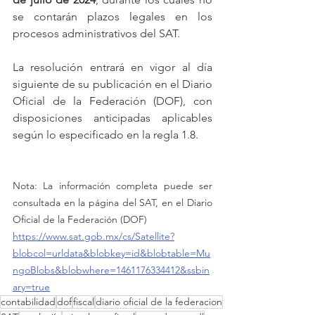
se contarán plazos legales en los 
procesos administrativos del SAT. 
La resolución entrará en vigor al día 
siguiente de su publicación en el Diario 
Oficial de la Federación (DOF), con 
disposiciones anticipadas aplicables 
según lo especificado en la regla 1.8.
Nota: La información completa puede ser 
consultada en la página del SAT, en el Diario 
Oficial de la Federación (DOF)
https://www.sat.gob.mx/cs/Satellite?
blobcol=urldata&blobkey=id&blobtable=Mu
ngoBlobs&blobwhere=1461176334412&ssbin
ary=true
contabilidad
dof
fiscal
diario oficial de la federacion