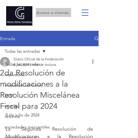
Acceso a clientes
Entrada
Todas las entradas
Diario Oficial de la Federación
Todas las entradas
8 jul 2024
1 min de lectura
2da Resolución de
impuestos
modificaciones a la
empresas familiares
Resolución Miscelánea
DOF
Fiscal para 2024
empleo
8 de julio de 2024
reforma
sociedades mercantiles
La Segunda Resolución de 
Modificaciones a la Resolución 
miscelánea fiscal