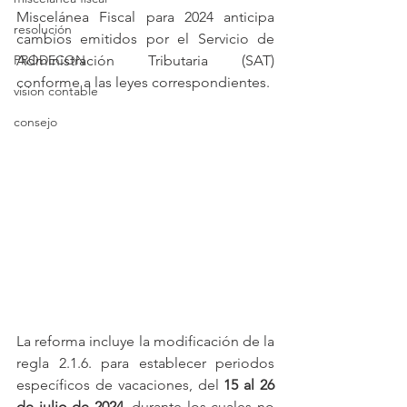
Miscelánea Fiscal para 2024 anticipa 
resolución
cambios emitidos por el Servicio de 
PRODECON
Administración Tributaria (SAT) 
conforme a las leyes correspondientes. 
vision contable
consejo
La reforma incluye la modificación de la 
regla 2.1.6. para establecer periodos 
específicos de vacaciones, del 
15 al 26 
de julio de 2024
, durante los cuales no 