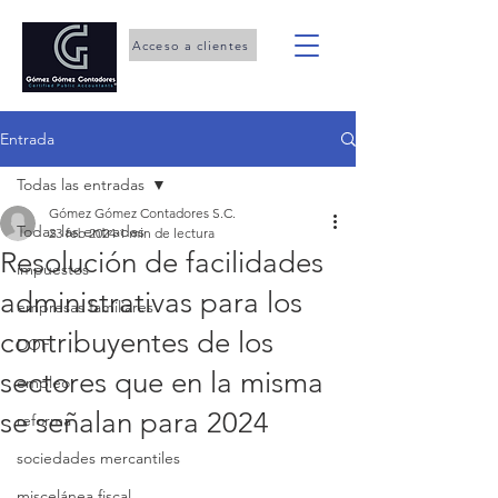
Acceso a clientes
Entrada
Todas las entradas
Gómez Gómez Contadores S.C.
Todas las entradas
23 feb 2024
1 min de lectura
Resolución de facilidades
impuestos
administrativas para los
empresas familiares
contribuyentes de los
DOF
sectores que en la misma
empleo
se señalan para 2024
reforma
sociedades mercantiles
miscelánea fiscal