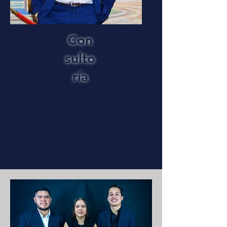
Con
sulto
ría