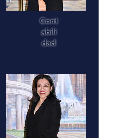
Cont
abili
dad