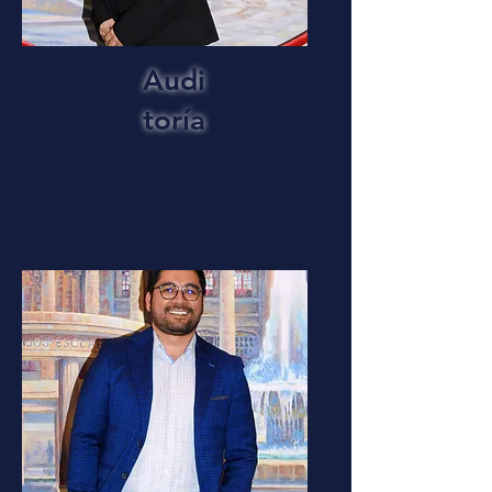
Audi
toría