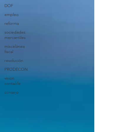
DOF
empleo
reforma
sociedades
mercantiles
miscelánea
fiscal
resolución
PRODECON
vision
contable
consejo