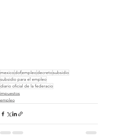
mexico
dof
empleo
decreto
subsidio
subsidio para el empleo
diario oficial de la federacio
impuestos
empleo