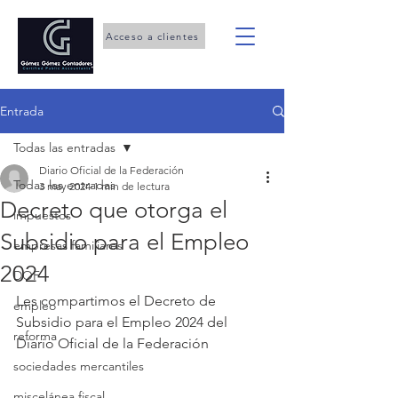
Acceso a clientes
Entrada
Todas las entradas
Diario Oficial de la Federación
Todas las entradas
3 may 2024
1 min de lectura
Decreto que otorga el
impuestos
Subsidio para el Empleo
empresas familiares
2024
DOF
Les compartimos el Decreto de 
empleo
Subsidio para el Empleo 2024 del 
reforma
Diario Oficial de la Federación
sociedades mercantiles
miscelánea fiscal