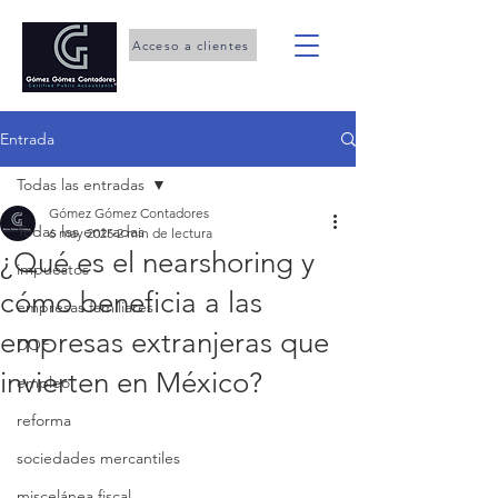
Acceso a clientes
Entrada
Todas las entradas
Gómez Gómez Contadores
Todas las entradas
6 may 2025
2 min de lectura
¿Qué es el nearshoring y
impuestos
cómo beneficia a las
empresas familiares
empresas extranjeras que
DOF
invierten en México?
empleo
reforma
sociedades mercantiles
miscelánea fiscal