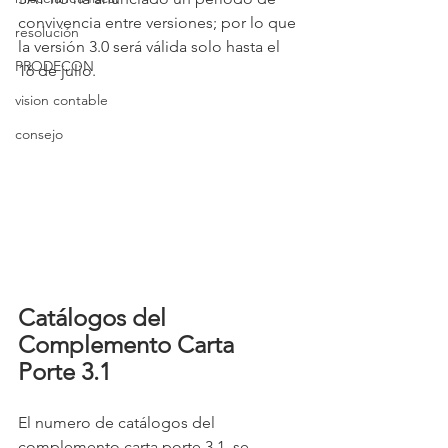
convivencia entre versiones; por lo que 
resolución
la versión 3.0 será válida solo hasta el 
PRODECON
16 de julio.
vision contable
consejo
Catálogos del 
Complemento Carta 
Porte 3.1
El numero de catálogos del 
complemento carta porte 3.1, se 