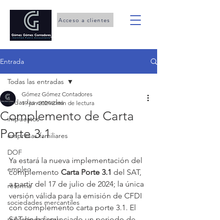
Acceso a clientes
Entrada
Todas las entradas
Gómez Gómez Contadores
Todas las entradas
19 jun 2024
2 min de lectura
Complemento de Carta
impuestos
Porte 3.1
empresas familiares
DOF
Ya estará la nueva implementación del 
empleo
complemento 
Carta Porte 3.1
 del SAT, 
a partir del 17 de julio de 2024; la única 
reforma
versión válida para la emisión de CFDI 
sociedades mercantiles
con complemento carta porte 3.1. El 
miscelánea fiscal
SAT no ha anunciado un periodo de 