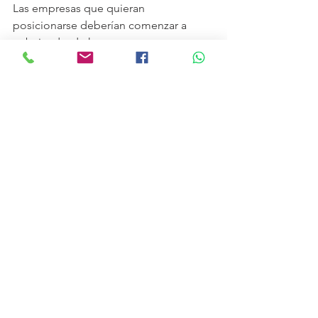
Las empresas que quieran 
posicionarse deberían comenzar a 
trabajar desde hoy en:
Estructura financiera y fiscal
Modelos de cumplimiento
Profesionalización operativa
Estrategias de expansión 
internacional
Fortalecimiento de supply chain
Porque cuando el entorno cambia, la 
ventaja no está en reaccionar rápido…
Está en llegar preparado.
Conclusión: el comercio 
global ya cambió y 
México está en el centro
La visita de los líderes de la Unión 