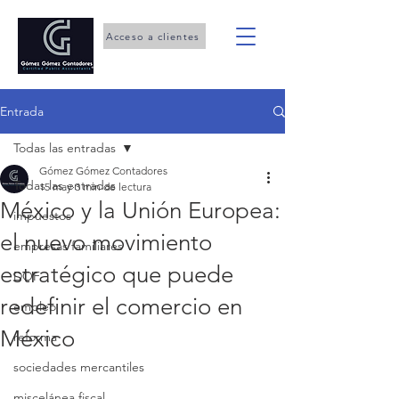
Acceso a clientes
Entrada
Todas las entradas
Gómez Gómez Contadores
Todas las entradas
15 may
3 min de lectura
México y la Unión Europea:
impuestos
el nuevo movimiento
empresas familiares
estratégico que puede
DOF
redefinir el comercio en
empleo
México
reforma
sociedades mercantiles
miscelánea fiscal