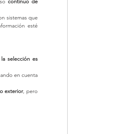
so 
continuo de 
on sistemas que 
no se comunican entre sí, estás en riesgo. El SAT ahora exige que tu información esté 
 
la selección es 
mando en cuenta 
o exterior
, pero 