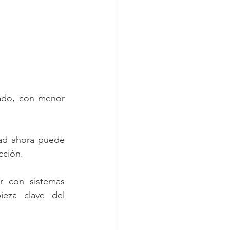
ado, con menor 
ad ahora puede 
cción.
r con sistemas 
eza clave del 