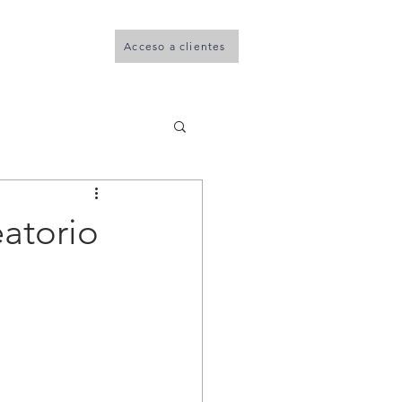
Acceso a clientes
 contable
consejo
eatorio