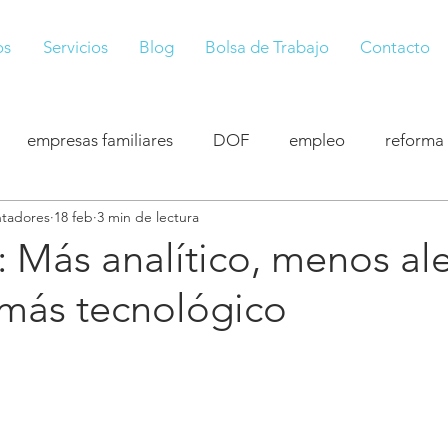
os
Servicios
Blog
Bolsa de Trabajo
Contacto
empresas familiares
DOF
empleo
reforma
tadores
18 feb
3 min de lectura
iscelánea fiscal
resolución
PRODECON
vision
 Más analítico, menos al
más tecnológico