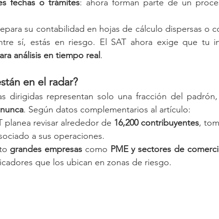
es fechas o trámites
: ahora forman parte de un proce
epara su contabilidad en hojas de cálculo dispersas o c
para análisis en tiempo real
.
tán en el radar?
as dirigidas representan solo una fracción del padrón,
 nunca
. Según datos complementarios al artículo:
T planea revisar alrededor de 
16,200 contribuyentes
, to
 asociado a sus operaciones.
to 
grandes empresas
 como 
PME y sectores de comerci
icadores que los ubican en zonas de riesgo.