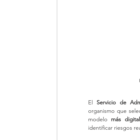
El 
Servicio de Admi
organismo que selec
modelo 
más digita
identificar riesgos r