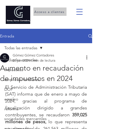
Acceso a clientes
Entrada
Todas las entradas
Gómez Gómez Contadores
Todas las entradas
28 jun 2024
1 min de lectura
Aumento en recaudación
impuestos
de impuestos en 2024
empresas familiares
El Servicio de Administración Tributaria 
DOF
(SAT) informa que de enero a mayo de 
empleo
2024, gracias al programa de 
fiscalización dirigido a grandes 
reforma
contribuyentes, se recaudaron 
359,025 
sociedades mercantiles
millones de pesos,
 lo que representa 
miscelánea fiscal
un aumento de 261,563 millones de 