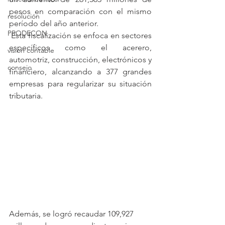
pesos en comparación con el mismo 
resolución
período del año anterior.
PRODECON
 Esta fiscalización se enfoca en sectores 
específicos como el acerero, 
vision contable
automotriz, construcción, electrónicos y 
consejo
financiero, alcanzando a 377 grandes 
empresas para regularizar su situación 
tributaria.
Además, se logró recaudar 109,927 