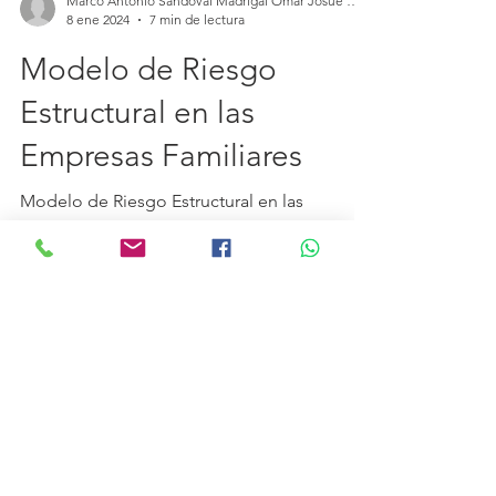
Marco Antonio Sandoval Madrigal Omar Josué Ramírez Torres Jorge Eduardo Gómez Villanuev
8 ene 2024
7 min de lectura
Modelo de Riesgo
Estructural en las
Empresas Familiares
Modelo de Riesgo Estructural en las
Empresas Familiares, de la revista Visión
Contable Noviembre 2023