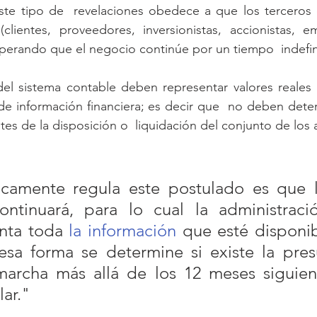
ste tipo de  revelaciones obedece a que los terceros q
lientes, proveedores, inversionistas, accionistas, emp
perando que el negocio continúe por un tiempo  indefi
s del sistema contable deben representar valores reales
e información financiera; es decir que  no deben deter
es de la disposición o  liquidación del conjunto de los a
camente regula este postulado es que l
ntinuará, para lo cual la administraci
nta toda 
la información
 que esté disponib
esa forma se determine si existe la pres
archa más allá de los 12 meses siguien
lar."