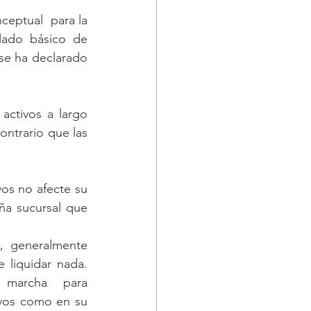
ptual  para la 
lado básico de 
se ha declarado 
ctivos a largo 
ntrario que las 
s no afecte su 
a sucursal que 
 generalmente 
liquidar nada.  
 marcha  para 
vos como en su 