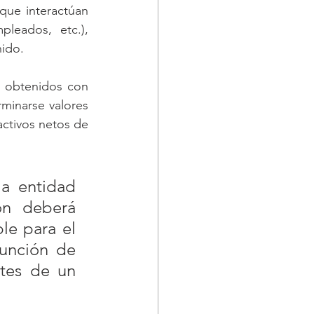
ue interactúan 
leados, etc.),  
nido.
  obtenidos con 
minarse valores 
ctivos netos de 
a entidad 
ón deberá 
le para el 
unción de 
tes de un 