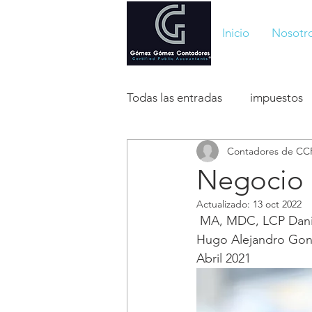
Inicio
Nosotr
Todas las entradas
impuestos
Contadores de C
sociedades mercantiles
m
Negocio 
Actualizado:
13 oct 2022
 MA, MDC, LCP Daniel Antonio Gómez Gómez, CPC Jorge Gispert Uruñuela, CPC MA 
Hugo Alejandro Gon
Abril 2021