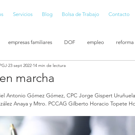
os
Servicios
Blog
Bolsa de Trabajo
Contacto
empresas familiares
DOF
empleo
reforma
CPGJ
23 sept 2022
14 min de lectura
iscelánea fiscal
resolución
PRODECON
vision
en marcha
zález Anaya y Mtro. PCCAG Gilberto Horacio Topete Ho